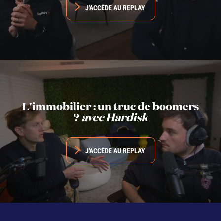
J'ACCÈDE AU REPLAY
L'immobilier : un truc de boomers
?
avec Hardisk
J'ACCÈDE AU REPLAY