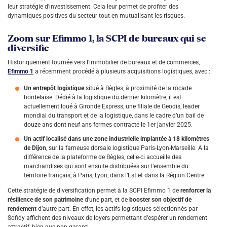
leur stratégie d’investissement. Cela leur permet de profiter des
dynamiques positives du secteur tout en mutualisant les risques.
Zoom sur Efimmo 1, la SCPI de bureaux qui se
diversifie
Historiquement tournée vers l’immobilier de bureaux et de commerces,
Efimmo 1
a récemment procédé à plusieurs acquisitions logistiques, avec :
Un entrepôt logistique
situé à Bègles, à proximité de la rocade
bordelaise. Dédié à la logistique du dernier kilomètre, il est
actuellement loué à Gironde Express, une filiale de Geodis, leader
mondial du transport et de la logistique, dans le cadre d’un bail de
douze ans dont neuf ans fermes contracté le 1er janvier 2025.
Un actif localisé dans une zone industrielle implantée à 18 kilomètres
de Dijon
, sur la fameuse dorsale logistique Paris-Lyon-Marseille. A la
différence de la plateforme de Bègles, celle-ci accueille des
marchandises qui sont ensuite distribuées sur l’ensemble du
territoire français, à Paris, Lyon, dans l’Est et dans la Région Centre.
Cette stratégie de diversification permet à la SCPI Efimmo 1 de
renforcer la
résilience de son patrimoine
d’une part, et de
booster son objectif de
rendement
d’autre part. En effet, les actifs logistiques sélectionnés par
Sofidy affichent des niveaux de loyers permettant d’espérer un rendement