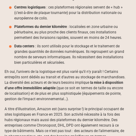
Centres logistiques
: ces plateformes régionales servent de « hub »
(c’est-à-dire de plaque tournante) pour la distribution nationale ou
européenne de colis.
Plateformes du dernier kilomètre
: localisées en zone urbaine ou
périurbaine, au plus proche des clients finaux, ces installations
permettent des livraisons rapides, souvent en moins de 24 heures.
Data centers
: ils sont utilisés pour le stockage et le traitement de
grandes quantités de données numériques. Ils regroupent un grand
nombre de serveurs informatiques. Ils nécessitent des installations
bien particulières et sécurisées.
Eh oui, l’univers de la logistique est plus varié qu’il n’y paraît ! Certains
entrepôts sont dédiés au transit et d’autres au stockage de marchandises.
La diversité des acteurs et de leurs besoins implique
la mise à disposition
d’une offre immobilière adaptée
(que ce soit en termes de taille ou encore
de localisation) et de plus en plus sophistiquée (équipements de pointe,
gestion de l’impact environnemental…).
A titre d’illustration, Amazon est (sans surprise !) le principal occupant de
sites logistiques en France en 2025. Son activité nécessite à la fois des
hubs régionaux mais aussi des plateformes du dernier kilomètre. Des
entreprises comme Chronopost, DHL, DPD ont également recours à ce
type de bâtiments. Mais ce n’est pas tout : des acteurs de l’alimentaire, de