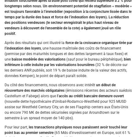
inflation structurelle après la bulle post covid qui restera supérieure à 2 % pour
longtemps selon nous. Un environnement potentiel de stagflation « modérée »
est toujours favorable à l’immobilier (exposition à la conjoncture lissée dans le
temps par la durée des baux et force de l’indexation des loyers). La réduction
des positions vendeuses (le secteur enregistrait le plus haut niveau de
vendeurs à découvert de l’ensemble de la cote) a également joué un rôle
positif.
Après des résultats qui ont illustré la
force de la croissance organique tirée par
l’indexation des loyers
, une hausse maîtrisée des coûts de financement
(permise par des maturités longues et des dettes largement à taux fixes) et
une
baisse modérée des valorisations
(sauf pour le bureau périphérique),
bien
inférieure à celle induite par les valorisations boursières
(32 % de décote sur
les derniers ANR publiés, soit 19 % de baisse induite de la valeur des actifs,
données Kempen), le point de départ paraît solide.
Du côté des financements, nous observons avec intérêt
un début de
réouverture des marchés obligataires
(émissions récentes des acteurs suédois
Castellum et Fabege) alors que
l’accès au crédit bancaire demeure ouvert
(nouvelle dette hypothécaire d’Unibail-Rodamco-Westfield pour 925 MUSD
assise sur Westfield Century City, un de ses Flagship centers aux États-Unis
ou encore 790 M€ de dettes sécurisées signées par Aroundtown sur le
semestre à un spread moyen de 140 pbs).
Pour leur part,
les transactions physiques nous paraissent avoir touché leur
point bas au premier semestre
(65 Mds d’investissement en Europe, soit 61 %