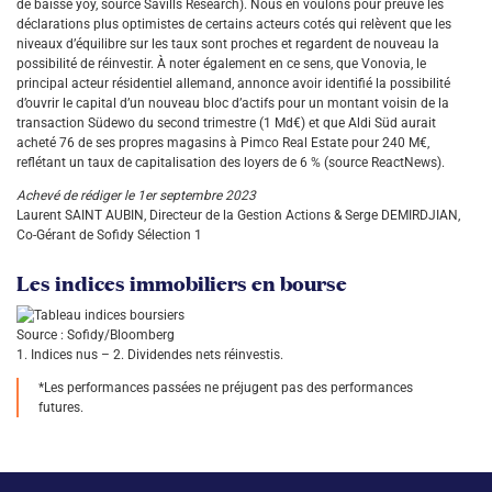
de baisse yoy, source Savills Research). Nous en voulons pour preuve les
déclarations plus optimistes de certains acteurs cotés qui relèvent que les
niveaux d’équilibre sur les taux sont proches et regardent de nouveau la
possibilité de réinvestir. À noter également en ce sens, que Vonovia, le
principal acteur résidentiel allemand, annonce avoir identifié la possibilité
d’ouvrir le capital d’un nouveau bloc d’actifs pour un montant voisin de la
transaction Südewo du second trimestre (1 Md€) et que Aldi Süd aurait
acheté 76 de ses propres magasins à Pimco Real Estate pour 240 M€,
reflétant un taux de capitalisation des loyers de 6 % (source ReactNews).
Achevé de rédiger le 1er septembre 2023
Laurent SAINT AUBIN, Directeur de la Gestion Actions & Serge DEMIRDJIAN,
Co-Gérant de Sofidy Sélection 1
Les indices immobiliers en bourse
Source : Sofidy/Bloomberg
1. Indices nus – 2. Dividendes nets réinvestis.
*Les performances passées ne préjugent pas des performances
futures.