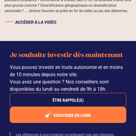
plusieurs locataires ? Commencer à investir dès 315€, ou attendre d’avoir une
plus grosse somme ? Diversification géographique ou diversification
sectorielle ? … Jérôme Grumler se prête en fin de vidéo au jeu des dilemmes.
ACCÉDER À LA VIDÉO
Je souhaite investir dès maintenant
Vous pouvez investir en toute autonomie et en moins
de 10 minutes depuis notre site.
Vous avez une question ? Nos conseillers sont
disponibles du lundi au vendredi de 9h à 18h.
ÊTRE RAPPELÉ(E)
SOUSCRIRE EN LIGNE
Les références à une notation ne préjugent pas des résultats