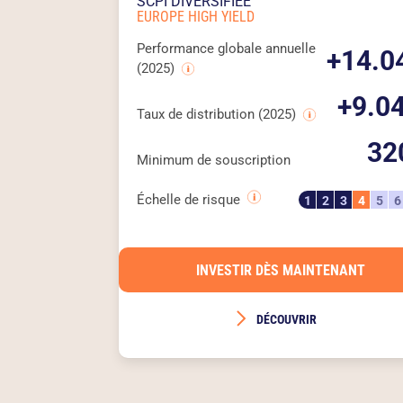
SCPI DIVERSIFIÉE
EUROPE HIGH YIELD
Performance globale annuelle
+14.0
(2025)
+9.0
Taux de distribution (2025)
32
Minimum de souscription
Échelle de risque
1
2
3
4
5
6
INVESTIR DÈS MAINTENANT
DÉCOUVRIR