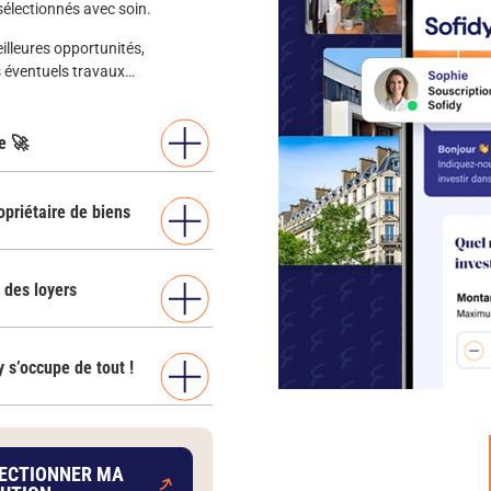
sélectionnés avec soin.
illeures opportunités,
es éventuels travaux…
e 🚀
opriétaire de biens
 des loyers
y s’occupe de tout !
ECTIONNER MA