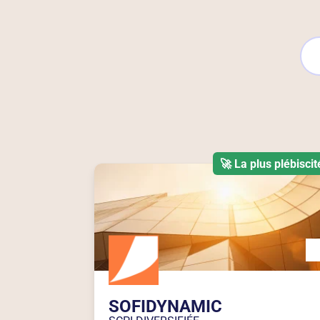
🚀 La plus plébiscit
SOFIDYNAMIC