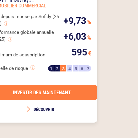
PI THÉMATIQUE
MOBILIER COMMERCIAL
 depuis reprise par Sofidy (26
+9,73
%
s)
formance globale annuelle
+6,03
%
25)
595
€
imum de souscription
elle de risque
1
2
3
4
5
6
7
INVESTIR DÈS MAINTENANT
DÉCOUVRIR