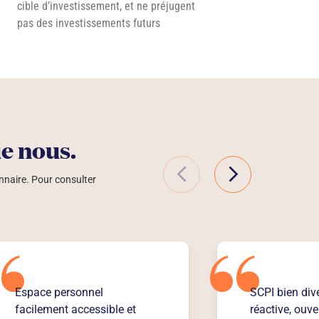
cible d’investissement, et ne préjugent
pas des investissements futurs
ue nous.
nnaire. Pour consulter
Espace personnel
SCPI bien dive
facilement accessible et
réactive, ouve