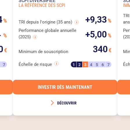
SCPI DIVERSIFIÉE
SC
LA RÉFÉRENCE DES SCPI
IM
TRI
4
+9,33
%
%
TRI depuis l'origine (35 ans)
an
Performance globale annuelle
Per
4
+5,00
%
%
(2025)
(20
0
340
€
€
Minimum de souscription
Min
Échelle de risque
Éch
7
1
2
3
4
5
6
7
INVESTIR DÈS MAINTENANT
DÉCOUVRIR