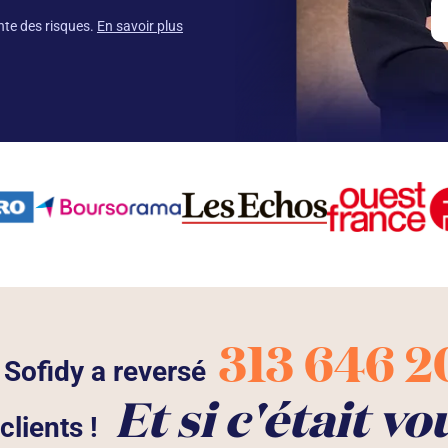
nte des risques.
En savoir plus
313 646 2
 Sofidy a reversé
Et si c'était vo
clients !